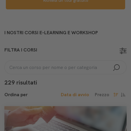
Richiedi un tour gratuito
I NOSTRI CORSI E-LEARNING E WORKSHOP
FILTRA I CORSI
229 risultati
Ordina per
Data di avvio
Prezzo
decresce
cresc