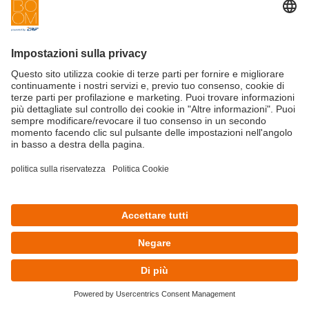
automatizzati (email, sms, fax etc).
*
Acconsento
Nego il consenso
Captcha
*
Iscriviti ora