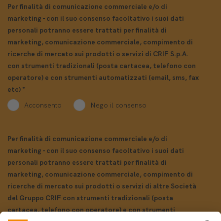
Per finalità di comunicazione commerciale e/o di
marketing - con il suo consenso facoltativo i suoi dati
personali potranno essere trattati per finalità di
marketing, comunicazione commerciale, compimento di
ricerche di mercato sui prodotti o servizi di CRIF S.p.A.
con strumenti tradizionali (posta cartacea, telefono con
operatore) e con strumenti automatizzati (email, sms, fax
etc)
*
Acconsento
Nego il consenso
Per finalità di comunicazione commerciale e/o di
marketing - con il suo consenso facoltativo i suoi dati
personali potranno essere trattati per finalità di
marketing, comunicazione commerciale, compimento di
ricerche di mercato sui prodotti o servizi di altre Società
del Gruppo CRIF con strumenti tradizionali (posta
cartacea, telefono con operatore) e con strumenti