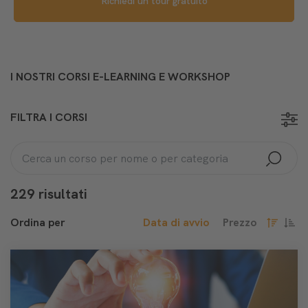
Richiedi un tour gratuito
I NOSTRI CORSI E-LEARNING E WORKSHOP
FILTRA I CORSI
229 risultati
Ordina per
Data di avvio
Prezzo
decresce
cresc