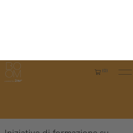
(0)
Chiudi filtri
HOME
L'OFFERTA
Learning
Per professionisti e aziende
Iniziative di formazione su