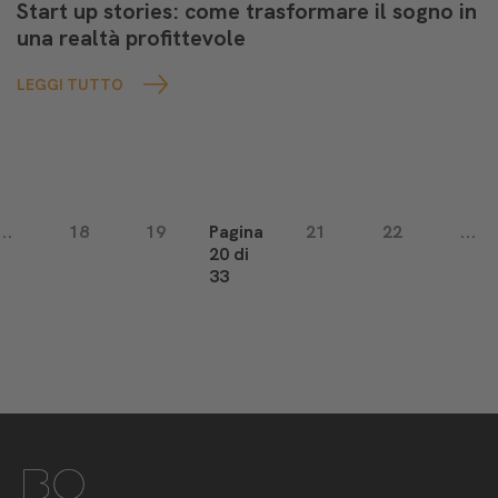
Start up stories: come trasformare il sogno in
una realtà profittevole
LEGGI TUTTO
...
18
19
Pagina
21
22
...
20 di
33