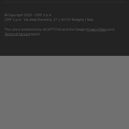
©Copyright 2025 - CRIF S.p.A.
CRIF S.p.A.: Via della Beverara, 21 | 40131 Bologna | Italy
This site is protected by reCAPTCHA and the Google
Privacy Policy
and
Terms of Service
apply